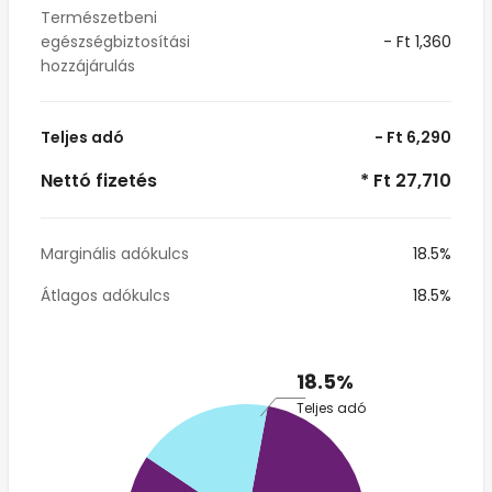
Természetbeni
egészségbiztosítási
- Ft 1,360
hozzájárulás
Teljes adó
- Ft 6,290
Nettó fizetés
* Ft 27,710
Marginális adókulcs
18.5%
Átlagos adókulcs
18.5%
18.5%
Teljes adó