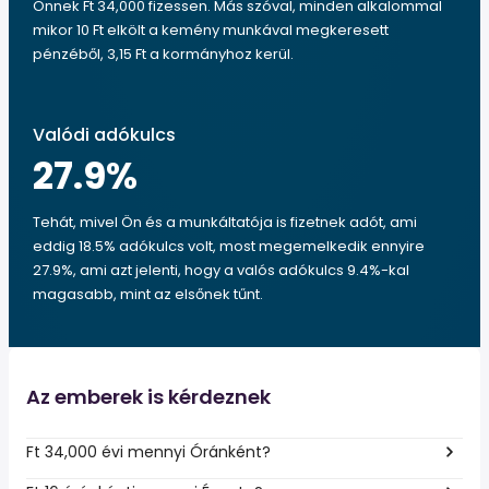
Önnek Ft 34,000 fizessen. Más szóval, minden alkalommal
mikor 10 Ft elkölt a kemény munkával megkeresett
pénzéből, 3,15 Ft a kormányhoz kerül.
Valódi adókulcs
27.9
%
Tehát, mivel Ön és a munkáltatója is fizetnek adót, ami
eddig 18.5% adókulcs volt, most megemelkedik ennyire
27.9%, ami azt jelenti, hogy a valós adókulcs 9.4%-kal
magasabb, mint az elsőnek tűnt.
Az emberek is kérdeznek
Ft 34,000 évi mennyi Óránként?