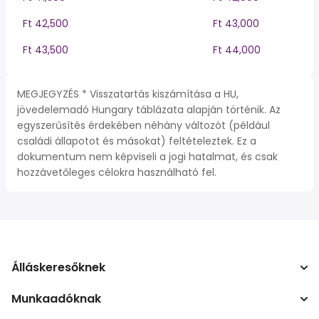
Ft 42,500
Ft 43,000
Ft 43,500
Ft 44,000
MEGJEGYZÉS * Visszatartás kiszámítása a HU,
jövedelemadó Hungary táblázata alapján történik. Az
egyszerűsítés érdekében néhány változót (például
családi állapotot és másokat) feltételeztek. Ez a
dokumentum nem képviseli a jogi hatalmat, és csak
hozzávetőleges célokra használható fel.
Álláskeresőknek
Munkaadóknak
Álláskeresés