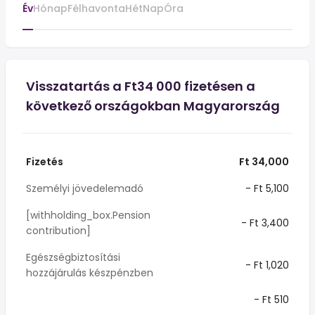
Év
Hónap
Félhavonta
Hét
Nap
Óra
Visszatartás a Ft34 000 fizetésen a
következő országokban Magyarország
Fizetés
Ft 34,000
Személyi jövedelemadó
- Ft 5,100
[withholding_box.Pension
- Ft 3,400
contribution]
Egészségbiztosítási
- Ft 1,020
hozzájárulás készpénzben
- Ft 510