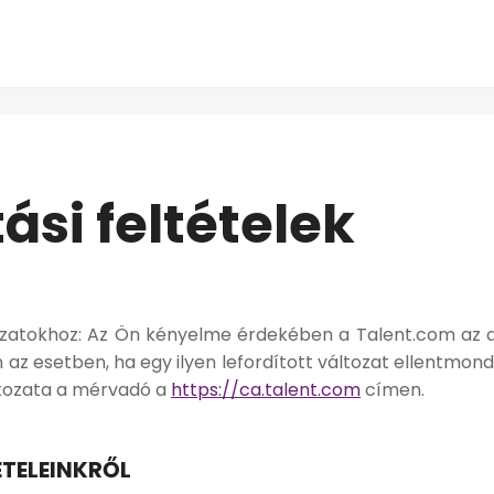
ási feltételek
ozatokhoz:
Az Ön kényelme érdekében a Talent.com az a
n az esetben, ha egy ilyen lefordított változat ellentmond
tozata a mérvadó a
https://ca.talent.com
címen.
ÉTELEINKRŐL