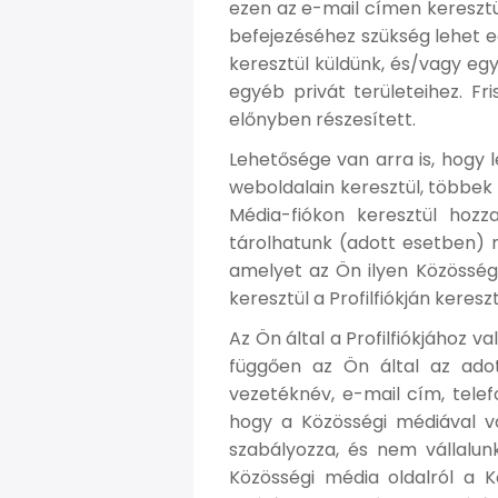
ezen az e-mail címen keresztül 
befejezéséhez szükség lehet 
keresztül küldünk, és/vagy egy
egyéb privát területeihez. Fr
előnyben részesített.
Lehetősége van arra is, hogy l
weboldalain keresztül, többek 
Média-fiókon keresztül hozz
tárolhatunk (adott esetben) 
amelyet az Ön ilyen Közösség
keresztül a Profilfiókján keresz
Az Ön által a Profilfiókjához 
függően az Ön által az adot
vezetéknév, e-mail cím, telef
hogy a Közösségi médiával v
szabályozza, és nem vállalun
Közösségi média oldalról a K