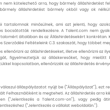
m nem kötelezhető arra, hogy bármely álláshirdetést f
bármely álláshirdetést bármely okból vagy ok nélkül 
lói tartalomnak minősülnek, ami azt jelenti, hogy a
és bocsátották rendelkezésre. A Talent.com nem gyako
rtalomért általában és az Álláshirdetésekért konkrétan. Ké
 Szerződési Feltételeink C.3. szakaszát, hogy többet me
ellenőrizni az álláshirdetéseket, illetve ellenőrizni az i
át, figyelmeztetjük az álláskeresőket, hogy mielőtt
etükkel kapcsolatban, ellenőrizzék az álláshirdetés érvén
álaszul álláspályázatot nyújt be ("Álláspályázat"), ezt r
lt Felhasználóként is megteheti. Az álláshirdetés arra ké
en ("Jelentkezés a Talent.com-on"), vagy pedig áti
lentkezéshez ("Jelentkezés a vállalat weboldalán.").