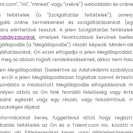
t.com", "mi", "minket" vagy "miénk") weboldalán és online
 feltételek (a "Szolgáltatási feltételek"), amely
gyéb online termékeinket és szolgáltatásainkat (e
ára elérhetővé tesszük. A jelen Szolgáltatási feltétel
zabályzatunkat
, amelyek hivatkozással kerülnek beill
gállapodás (a "Megállapodás") részét képezik. Minden a
áltatásunkat, Ön ezzel elfogadja a jelen Megállapodást
 meg az abban foglalt rendelkezéseknek, akkor nem haszn
elen Megállapodást (beleértve az Adatvédelmi szabályz
erről a jelen Megállapodásban foglaltak szerint értesíts
asználata a módosított Megállapodás elfogadásának mi
ilyen okból, az Ön felé fennálló felelősség vagy ért
saink egészét vagy egy részét, vagy felszámítsuk, 
szükséges díjakat.
ormációkat keres, függetlenül attól, hogy regiszt
gáltatási feltételek az Ön és a Talent.com Inc. között
ély, aki Álláskeresőket keres, vagy álláslehetőségek