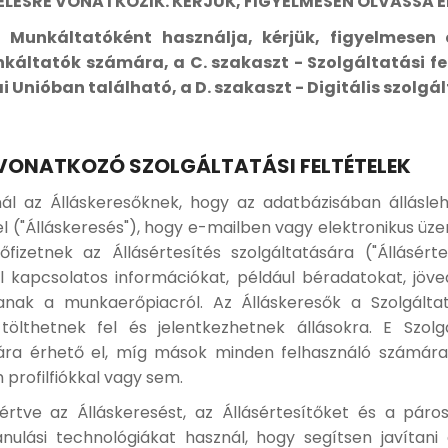
ÉSRE VONATKOZIK. KÉRJÜK, FIGYELMESEN OLVASSA EL
Munkáltatóként használja, kérjük, figyelmesen 
nkáltatók számára, a C. szakaszt - Szolgáltatási f
 Unióban található, a D. szakaszt - Digitális szolgá
 VONATKOZÓ SZOLGÁLTATÁSI FELTÉTELEK
ál az Álláskeresőknek, hogy az adatbázisában állásl
l ("Álláskeresés"), hogy e-mailben vagy elektronikus üz
őfizetnek az Állásértesítés szolgáltatására ("Állásér
al kapcsolatos információkat, például béradatokat, j
janak a munkaerőpiacról. Az Álláskeresők a Szolgáltatá
 tölthetnek fel és jelentkezhetnek állásokra. E Szo
mára érhető el, míg mások minden felhasználó számára e
profilfiókkal vagy sem.
értve az Álláskeresést, az Állásértesítőket és a páros
 tanulási technológiákat használ, hogy segítsen javíta