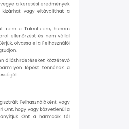
elvegye a keresési eredmények
kizárhat vagy eltávolíthat a
zokat nem a Talent.com, hanem
rol ellenőrzést és nem vállal
rjük, olvassa el a Felhasználói
gtudjon.
lyen álláshirdetéseket közzétevő
 bármilyen lépést tennének a
yességét.
egisztrált Felhasználóként, vagy
ri Önt, hogy vagy közvetlenül a
rányítjuk Önt a harmadik fél