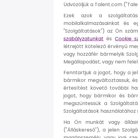
Üdvözöljük a Talent.com ("Talen
Ezek azok a szolgáltatási
mobilalkalmazásainkat és e
"Szolgáltatások") az Ön szám
szabályzatunkat
és
Cookie s
létrejött kötelező érvényű me
vagy hozzáfér bármelyik Szolg
Megállapodást, vagy nem felel
Fenntartjuk a jogot, hogy a j
bármikor megváltoztassuk, és 
értesítést követő további h
jogot, hogy bármikor és bárm
megszüntessük a Szolgáltatá
Szolgáltatások használatához 
Ha Ön munkát vagy állásinf
("Álláskereső"), a jelen Szol
magánszemély vagy jogi szem