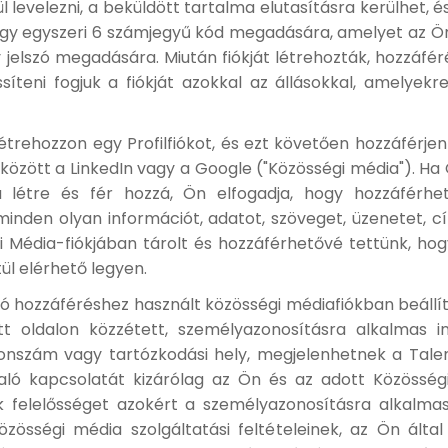
levelezni, a beküldött tartalma elutasításra kerülhet, és f
egy egyszeri 6 számjegyű kód megadására, amelyet az Ö
 jelszó megadására. Miután fiókját létrehozták, hozzáféré
issíteni fogjuk a fiókját azokkal az állásokkal, amelyek
étrehozzon egy Profilfiókot, és ezt követően hozzáférjen
között a LinkedIn vagy a Google ("Közösségi média"). Ha Ö
a létre és fér hozzá, Ön elfogadja, hogy hozzáférhe
minden olyan információt, adatot, szöveget, üzenetet, 
i Média-fiókjában tárolt és hozzáférhetővé tettünk, ho
tül elérhető legyen.
való hozzáféréshez használt közösségi médiafiókban beállí
t oldalon közzétett, személyazonosításra alkalmas in
onszám vagy tartózkodási hely, megjelenhetnek a Talen
aló kapcsolatát kizárólag az Ön és az adott Közösség
k felelősséget azokért a személyazonosításra alkalma
özösségi média szolgáltatási feltételeinek, az Ön álta