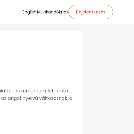
English
Munkaadóknak
Bejelentkezés
lábbi dokumentum lefordított
 az angol nyelvű változatnak, a