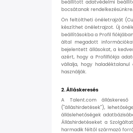
beállított adatvédelmi beáll
bocsátanak rendelkezésünkre
Ön feltöltheti önéletrajzát (C
készíthet önéletrajzot. Új önél
beállításokba a Profil fiókjába
által megadott információkat 
bejelentett állásokat, a kedve
azért, hogy a Profilfiókja ad
vállalja, hogy haladéktalanul
használják.
2. Álláskeresés
A Talent.com álláskereső 
("álláshirdetések"), lehetőség
álláslehetőségek adatbázisáb
Álláshirdetéseket a Szolgált
harmadik féltől származó forr