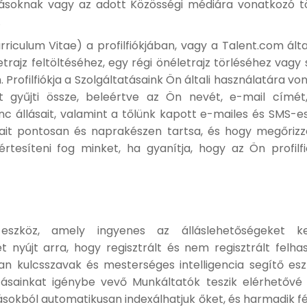
ításoknak vagy az adott Közösségi médiára vonatkozó
.
urriculum Vitae) a profilfiókjában, vagy a Talent.com ált
etrajz feltöltéséhez, egy régi önéletrajz törléséhez vagy
n. Profilfiókja a Szolgáltatásaink Ön általi használatára 
gyűjti össze, beleértve az Ön nevét, e-mail címét, je
nc állásait, valamint a tőlünk kapott e-mailes és SMS-es
atait pontosan és naprakészen tartsa, és hogy megőrizze 
 értesíteni fog minket, ha gyanítja, hogy az Ön profilfi
eszköz, amely ingyenes az álláslehetőségeket k
et nyújt arra, hogy regisztrált és nem regisztrált felh
an kulcsszavak és mesterséges intelligencia segítő esz
atásainkat igénybe vevő Munkáltatók teszik elérhetővé
ásokból automatikusan indexálhatjuk őket, és harmadik fé