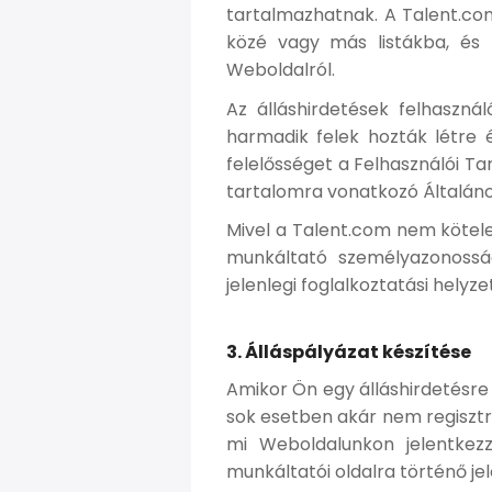
tartalmazhatnak. A Talent.co
közé vagy más listákba, és 
Weboldalról.
Az álláshirdetések felhaszná
harmadik felek hozták létre 
felelősséget a Felhasználói Ta
tartalomra vonatkozó Általános
Mivel a Talent.com nem köteles 
munkáltató személyazonosság
jelenlegi foglalkoztatási helyz
3. Álláspályázat készítése
Amikor Ön egy álláshirdetésre v
sok esetben akár nem regisztrá
mi Weboldalunkon jelentkezz
munkáltatói oldalra történő je