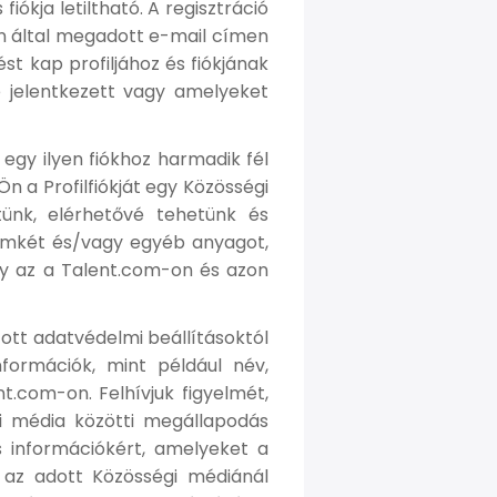
iókja letiltható. A regisztráció
n által megadott e-mail címen
st kap profiljához és fiókjának
re jelentkezett vagy amelyeket
 egy ilyen fiókhoz harmadik fél
n a Profilfiókját egy Közösségi
tünk, elérhetővé tehetünk és
címkét és/vagy egyéb anyagot,
gy az a Talent.com-on és azon
tott adatvédelmi beállításoktól
formációk, mint például név,
t.com-on. Felhívjuk figyelmét,
i média közötti megállapodás
s információkért, amelyeket a
l az adott Közösségi médiánál