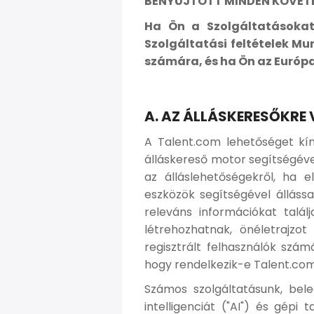
BENYÚJTOTT MINDEN KÖVETEL
Ha Ön a Szolgáltatásokat 
Szolgáltatási feltételek Mu
számára, és ha Ön az Európai
A. AZ ÁLLÁSKERESŐKRE
A Talent.com lehetőséget kín
álláskereső motor segítségéve
az álláslehetőségekről, ha el
eszközök segítségével álláss
releváns információkat talál
létrehozhatnak, önéletrajzot
regisztrált felhasználók szá
hogy rendelkezik-e Talent.com 
Számos szolgáltatásunk, bele
intelligenciát ("AI") és gépi