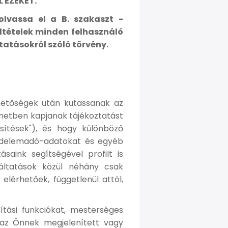
 EZEKET.
olvassa el a B. szakaszt -
eltételek minden felhasználó
ltatásokról szóló törvény.
ehetőségek után kutassanak az
enetben kapjanak tájékoztatást
tesítések"), és hogy különböző
övedelemadó-adatokat és egyéb
saink segítségével profilt is
lgáltatások közül néhány csak
lérhetőek, függetlenül attól,
ítási funkciókat, mesterséges
ni az Önnek megjelenített vagy