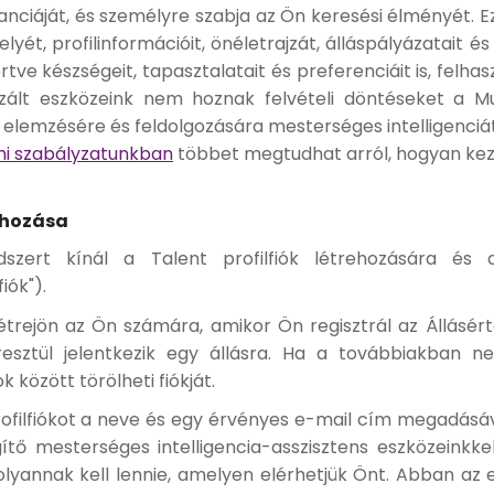
vanciáját, és személyre szabja az Ön keresési élményét. 
lyét, profilinformációit, önéletrajzát, álláspályázatait é
tve készségeit, tapasztalatait és preferenciáit is, felhas
izált eszközeink nem hoznak felvételi döntéseket a M
lemzésére és feldolgozására mesterséges intelligenciá
i szabályzatunkban
többet megtudhat arról, hogyan keze
rehozása
ert kínál a Talent profilfiók létrehozására és a 
iók").
létrejön az Ön számára, amikor Ön regisztrál az Állásért
sztül jelentkezik egy állásra. Ha a továbbiakban nem
k között törölheti fiókját.
ofilfiókot a neve és egy érvényes e-mail cím megadásá
tő mesterséges intelligencia-asszisztens eszközeinkkel
olyannak kell lennie, amelyen elérhetjük Önt. Abban a