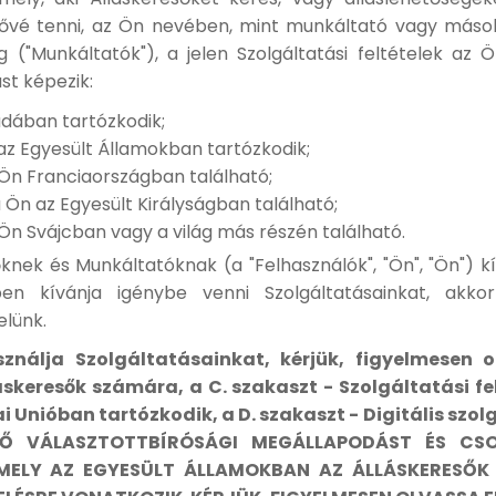
tővé tenni, az Ön nevében, mint munkáltató vagy máso
g ("Munkáltatók"), a jelen Szolgáltatási feltételek az
st képezik:
adában tartózkodik;
az Egyesült Államokban tartózkodik;
 Ön Franciaországban található;
 Ön az Egyesült Királyságban található;
Ön Svájcban vagy a világ más részén található.
őknek és Munkáltatóknak (a "Felhasználók", "Ön", "Ön") k
n kívánja igénybe venni Szolgáltatásainkat, akkor
elünk.
ználja Szolgáltatásainkat, kérjük, figyelmesen o
láskeresők számára, a C. szakaszt - Szolgáltatási f
 Unióban tartózkodik, a D. szakaszt - Digitális szol
EZŐ VÁLASZTOTTBÍRÓSÁGI MEGÁLLAPODÁST ÉS CS
ELY AZ EGYESÜLT ÁLLAMOKBAN AZ ÁLLÁSKERESŐK 