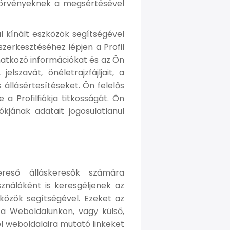
 törvényeknek a megsértésével
al kínált eszközök segítségével
 szerkesztéséhez lépjen a Profil
vonatkozó információkat és az Ön
lszavát, önéletrajzfájljait, a
 állásértesítéseket. Ön felelős
a Profilfiókja titkosságát. Ön
ókjának adatait jogosulatlanul
ereső álláskeresők számára
asználóként is keresgéljenek az
közök segítségével. Ezeket az
 a Weboldalunkon, vagy külső,
l weboldalaira mutató linkeket