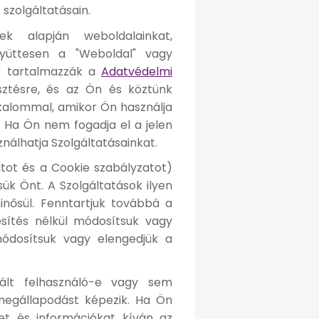
 szolgáltatásain.
ek alapján weboldalainkat,
gyüttesen a "Weboldal" vagy
ek tartalmazzák a
Adatvédelmi
esztésre, és az Ön és köztünk
lkalommal, amikor Ön használja
. Ha Ön nem fogadja el a jelen
álhatja Szolgáltatásainkat.
atot és a Cookie szabályzatot)
ük Önt. A Szolgáltatások ilyen
nősül. Fenntartjuk továbbá a
esítés nélkül módosítsuk vagy
módosítsuk vagy elengedjük a
rált felhasználó-e vagy sem
i megállapodást képezik. Ha Ön
et és információkat kíván az