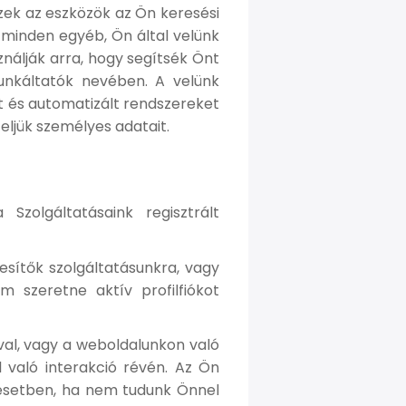
Ezek az eszközök az Ön keresési
s minden egyéb, Ön által velünk
ználják arra, hogy segítsék Önt
unkáltatók nevében. A velünk
t és automatizált rendszereket
ljük személyes adatait.
Szolgáltatásaink regisztrált
esítők szolgáltatásunkra, vagy
 szeretne aktív profilfiókot
val, vagy a weboldalunkon való
 való interakció révén. Az Ön
z esetben, ha nem tudunk Önnel