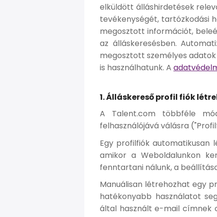
elküldött álláshirdetések rele
tevékenységét, tartózkodási he
megosztott információt, beleér
az álláskeresésben. Automat
megosztott személyes adatok e
is használhatunk. A
adatvédelm
1. Álláskereső profil fiók lét
A Talent.com többféle módsz
felhasználójává válásra ("Profilf
Egy profilfiók automatikusan 
amikor a Weboldalunkon kere
fenntartani nálunk, a beállításo
Manuálisan létrehozhat egy pr
hatékonyabb használatot segí
által használt e-mail címnek 