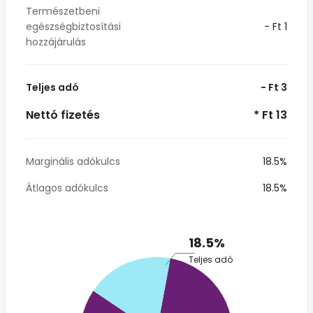
Természetbeni
egészségbiztosítási
- Ft 1
hozzájárulás
Teljes adó
- Ft 3
Nettó fizetés
* Ft 13
Marginális adókulcs
18.5%
Átlagos adókulcs
18.5%
18.5%
Teljes adó