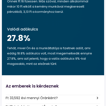
Önnek Ft 16 fizessen. Más szóval, minden alkalommal
mikor 10 Ft elkölt a kemény munkával megkeresett
pénzéből, 3,13 Ft a kormányhoz kerül.
Valódi adókulcs
27.8
%
Tehát, mivel Ön és a munkáltatója is fizetnek adót, ami
eddig 18.8% adókulcs volt, most megemelkedik ennyire
27.8%, ami azt jelenti, hogy a valós adókulcs 9%-kal
magasabb, mint az elsőnek tűnt.
Az emberek is kérdeznek
Ft 33,592 évi mennyi Óránként?