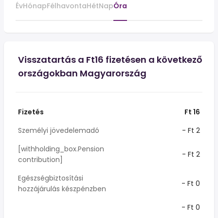
Év
Hónap
Félhavonta
Hét
Nap
Óra
Visszatartás a Ft16 fizetésen a következő
országokban Magyarország
Fizetés
Ft 16
Személyi jövedelemadó
- Ft 2
[withholding_box.Pension
- Ft 2
contribution]
Egészségbiztosítási
- Ft 0
hozzájárulás készpénzben
- Ft 0